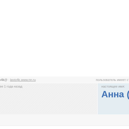
to4k@
:
lasto4k.www.nn.ru
пользователь имеет 
е 1 года назад
настоящее имя:
Анна 