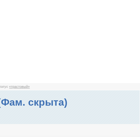
статус
«трастовый»
(Фам. скрыта)