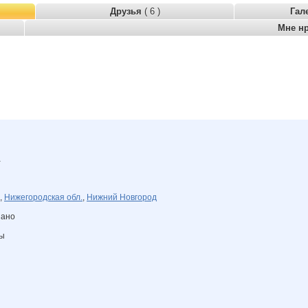
Друзья
( 6 )
Гал
Мне н
а
,
Нижегородская обл.
,
Нижний Новгород
зано
ны