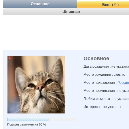
Основное
Блог
( 0 )
Шпионаж
Основное
Дата рождения : не указан
Место рождения : скрыто
Место нахождения :
Россия
Место проживания : не ука
Любимые места : не указа
Интересы : не указаны
Портрет заполнен на 60 %