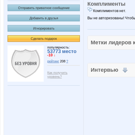
Комплименты
Отправить приватное сообщение
Комплиментов нет.
Вы не авторизованы! Чтоб
Добавить в друзья
Игнорировать
Сделать подарок
Метки лидеров
популярность:
53773 место
-10 ↓
рейтинг
208
?
Интервью
Как получить
уровень?